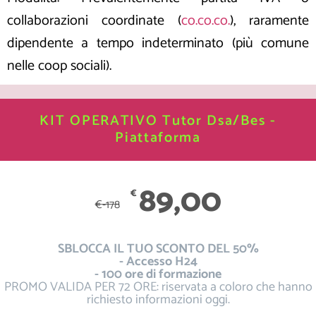
collaborazioni coordinate (
co.co.co.
), raramente
dipendente a tempo indeterminato (più comune
nelle coop sociali).
KIT OPERATIVO Tutor Dsa/Bes -
Piattaforma
89,00
€
€
-178
SBLOCCA IL TUO SCONTO DEL 50%
- Accesso H24
- 100 ore di formazione
PROMO VALIDA PER 72 ORE: riservata a coloro che hanno
richiesto informazioni oggi.