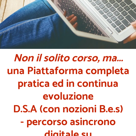
Non il solito corso, ma...
una Piattaforma completa
pratica ed in continua
evoluzione
D.S.A (con nozioni B.e.s)
- percorso asincrono
digitale su